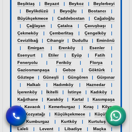
Beşiktaş
|
Beyazıt
|
Beykoz
|
Beylerbeyi
|
Beylikdüzü
|
Beyoğlu
|
Bostancı
|
Büyükçekmece
|
Caddebostan
|
Cağaloğlu
|
Çağlayan
|
Çatalca
|
Çavuşbaşı
|
Çekmeköy
|
Çemberlitaş
|
Çengelköy
|
Cevizlibağ
|
Cihangir
|
Dudullu
|
Eminönü
|
Emirgan
|
Erenköy
|
Esenler
|
Esenyurt
|
Etiler
|
Eyüp
|
Fatih
|
Feneryolu
|
Feriköy
|
Florya
|
Gaziosmanpaşa
|
Gebze
|
Göktürk
|
Göztepe
|
Güneşli
|
Güngören
|
Gürpınar
|
Halkalı
|
Hadımköy
|
Haznedar
|
İçerenköy
|
İkitelli
|
İstinye
|
Kadıköy
|
Kağıthane
|
Karaköy
|
Kartal
|
Kasımpaşa
|
Kavacık
|
Kemerburgaz
|
Kıraç
|
Kilyos
|
Kozyatağı
|
Küçükçekmece
|
Küçükyalı
|
Kumburgaz
|
Kurtköy
|
Kurtuluş
|
Laleli
|
Levent
|
Libadiye
|
Maçka
|