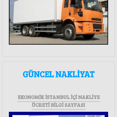
GÜNCEL NAKLİYAT
EKONOMİK İSTANBUL İÇİ NAKLİYE
ÜCRETİ BİLGİ SAYFASI